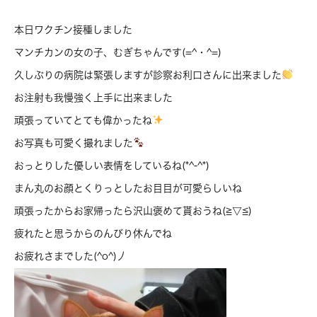
本日ワクチン接種しました
マンチカンの女の子、むぎちゃんです(=^・^=)
久しぶりの病院は緊張しますが診察お利口さんに出来ました
お注射も我慢強く上手に出来ました
頑張っていてとても偉かったね
お写真も可愛く撮れました
おっとりした優しい表情をしているね(*^-^*)
まん丸のお顔とくりっとしたお目目が可愛らしいね
頑張ったからお家帰ったら沢山褒めて貰おうね(≧▽≦)
疲れたと思うからのんびり休んでね
お疲れさまでした(^o^)丿