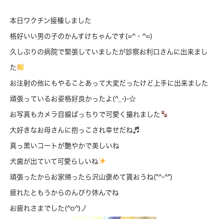
本日ワクチン接種しました
格好いい男の子のかんすけちゃんです(=^・^=)
久しぶりの病院で緊張していましたが診察お利口さんに出来まし
た
お注射の他にもやることあって大変だったけど上手に出来ました
頑張っているお姿格好良かったよ(^_-)-☆
お写真もカメラ目線ばっちりで可愛く撮れました
大好きなお母さんに抱っこされ幸せだね♬
真っ黒いコートが艶やかで美しいね
犬歯が出ていて可愛らしいね
頑張ったからお家帰ったら沢山褒めて貰おうね(*^-^*)
疲れたともうからのんびり休んでね
お疲れさまでした(^o^)丿