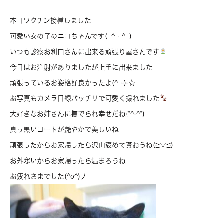
本日ワクチン接種しました
可愛い女の子のニコちゃんです(=^・^=)
いつも診察お利口さんに出来る頑張り屋さんです
今日はお注射がありましたが上手に出来ました
頑張っているお姿格好良かったよ(^_-)-☆
お写真もカメラ目線バッチリで可愛く撮れました
大好きなお姉さんに撫でられ幸せだね(*^-^*)
真っ黒いコートが艶やかで美しいね
頑張ったからお家帰ったら沢山褒めて貰おうね(≧▽≦)
お外寒いからお家帰ったら温まろうね
お疲れさまでした(^o^)丿