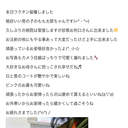
本日ワクチン接種しました
格好いい男の子のもも太郎ちゃんです(=^・^=)
久しぶりの病院は緊張しますが診察お利口さんに出来ました
お注射の他にもやる事あって大変だったけど上手に出来ました
頑張っているお姿格好良かったよ(^_-)-☆
お写真もカメラ目線ばっちりで可愛く撮れました
大好きなお母さんに抱っこされ幸せだね♬
白と黒のコートが艶やかで美しいね
ピンクのお鼻も可愛いね
頑張ったからお家帰ったら沢山褒めて貰えるといいね(≧▽≦)
お外寒いからお家帰ったら暖かくして過ごそうね
お疲れさまでした(^o^)丿