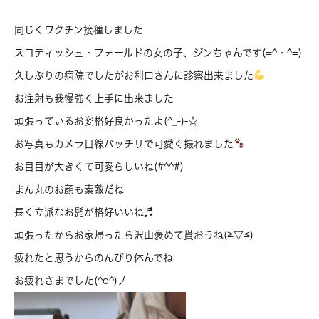
同じくワクチン接種しました
スコティッシュ・フォールドの女の子、ジンちゃんです(=^・^=)
久しぶりの病院でしたがお利口さんに診察出来ました
お注射も我慢強く上手に出来ました
頑張っているお姿格好良かったよ(^_-)-☆
お写真もカメラ目線バッチリで可愛く撮れました
お目目が大きくて可愛らしいね(#^^#)
まん丸のお顔も素敵だね
長く立派なお髭が格好いいね♬
頑張ったからお家帰ったら沢山褒めて貰おうね(≧▽≦)
疲れたと思うからのんびり休んでね
お疲れさまでした(^o^)丿