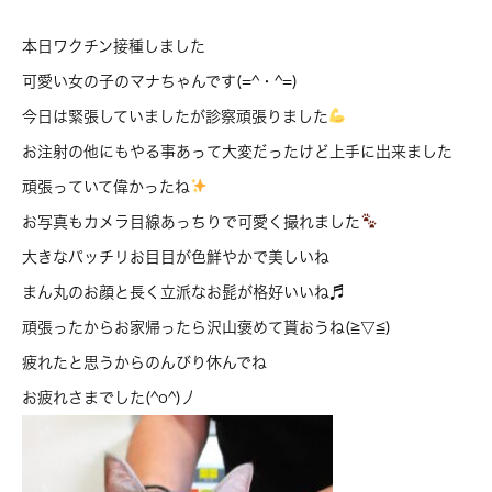
本日ワクチン接種しました
可愛い女の子のマナちゃんです(=^・^=)
今日は緊張していましたが診察頑張りました
お注射の他にもやる事あって大変だったけど上手に出来ました
頑張っていて偉かったね
お写真もカメラ目線あっちりで可愛く撮れました
大きなパッチリお目目が色鮮やかで美しいね
まん丸のお顔と長く立派なお髭が格好いいね♬
頑張ったからお家帰ったら沢山褒めて貰おうね(≧▽≦)
疲れたと思うからのんびり休んでね
お疲れさまでした(^o^)丿