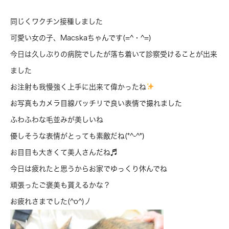
同じくワクチン接種しました
可愛い女の子、Macskaちゃんです(=^・^=)
今日は久しぶりの病院でしたが落ち着いて診察受けることが出来
ました
お注射も我慢強く上手に出来て偉かったね
お写真もカメラ目線バッチリで良い表情で撮れました
ふわふわな毛並みが美しいね
優しそうな表情がとっても素敵だね(*^-^*)
お目目も大きくて美人さんだね♬
今日は疲れたと思うからお家でゆっくり休んでね
頑張ったご褒美も貰えるかな？
お疲れさまでした(^o^)丿