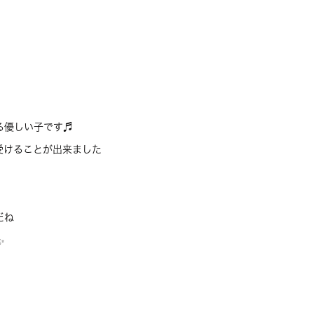
る優しい子です♬
受けることが出来ました
だね