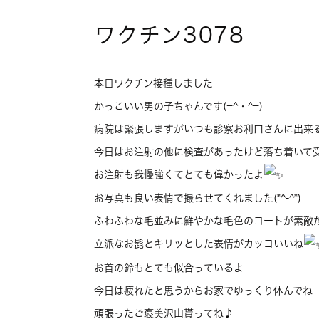
ワクチン3078
本日ワクチン接種しました
かっこいい男の子ちゃんです(=^・^=)
病院は緊張しますがいつも診察お利口さんに出来
今日はお注射の他に検査があったけど落ち着いて
お注射も我慢強くてとても偉かったよ
お写真も良い表情で撮らせてくれました(*^-^*)
ふわふわな毛並みに鮮やかな毛色のコートが素敵
立派なお髭とキリッとした表情がカッコいいね
お首の鈴もとても似合っているよ
今日は疲れたと思うからお家でゆっくり休んでね
頑張ったご褒美沢山貰ってね♪