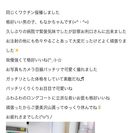
同じくワクチン接種しました
格好いい男の子、もなかちゃんです(=^・^=)
久しぶりの病院で緊張気味でしたが診察お利口さんに出来ました
お注射の他にも色々やることあって大変だったけどよく頑張りま
した
我慢強くて格好いいね(^_-)-☆
お写真もカメラ目線バッチリで可愛く撮れました
ガッチリとした体格をしていて素敵だね♬
パッチリくりくりお目目で可愛いね
ふわふわのロングコートに立派な長いお髭も格好いいね
頑張ったからご褒美沢山貰ってゆっくり休んでね
お疲れさまでした(^o^)丿