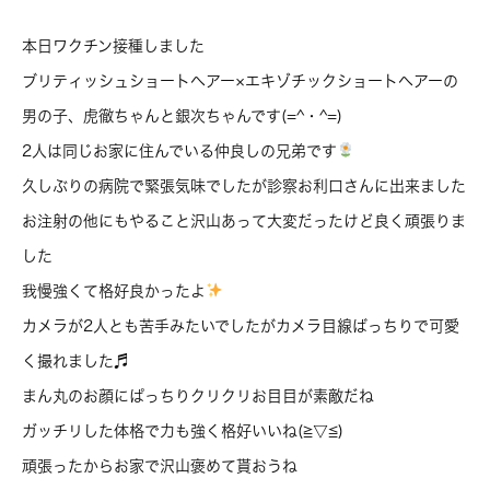
本日ワクチン接種しました
ブリティッシュショートヘアー×エキゾチックショートヘアーの
男の子、虎徹ちゃんと銀次ちゃんです(=^・^=)
2人は同じお家に住んでいる仲良しの兄弟です
久しぶりの病院で緊張気味でしたが診察お利口さんに出来ました
お注射の他にもやること沢山あって大変だったけど良く頑張りま
した
我慢強くて格好良かったよ
カメラが2人とも苦手みたいでしたがカメラ目線ばっちりで可愛
く撮れました♬
まん丸のお顔にぱっちりクリクリお目目が素敵だね
ガッチリした体格で力も強く格好いいね(≧▽≦)
頑張ったからお家で沢山褒めて貰おうね