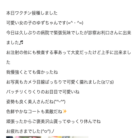
本日ワクチン接種しました
可愛い女の子のゆずちゃんです(=^・^=)
今日は久しぶりの病院で緊張気味でしたが診察お利口さんに出来
ました♬
お注射の他にも検査する事あって大変だったけど上手に出来まし
た
我慢強くとても偉かったね
お写真もカメラ目線ばっちりで可愛く撮れました(≧▽≦)
パッチリくりくりのお目目で可愛いね
姿勢も良く美人さんだね(*^-^*)
色鮮やかなコートも素敵だね
頑張ったからご褒美沢山貰ってゆっくり休んでね
お疲れさまでした(^o^)丿