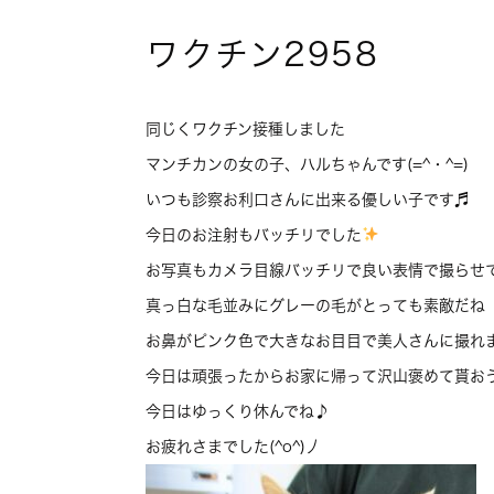
ワクチン2958
同じくワクチン接種しました
マンチカンの女の子、ハルちゃんです(=^・^=)
いつも診察お利口さんに出来る優しい子です♬
今日のお注射もバッチリでした
お写真もカメラ目線バッチリで良い表情で撮らせ
真っ白な毛並みにグレーの毛がとっても素敵だね
お鼻がピンク色で大きなお目目で美人さんに撮れました
今日は頑張ったからお家に帰って沢山褒めて貰お
今日はゆっくり休んでね♪
お疲れさまでした(^o^)丿