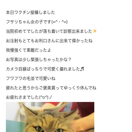
本日ワクチン接種しました
フサリちゃん女の子です(=^・^=)
当院初めてでしたが落ち着いて診察出来ました
お注射もとてもお利口さんに出来て偉かったね
我慢強くて素敵だったよ
お写真は少し緊張しちゃったかな？
カメラ目線ばっちりで可愛く撮れました♬
フワフワの毛並で可愛いね
疲れたと思うからご褒美貰ってゆっくり休んでね
お疲れさまでした(^o^)丿